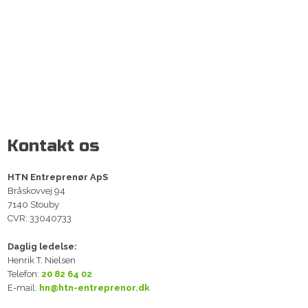
Kontakt os
HTN En​treprenør ApS
​Bråskovvej 94
7140 Stouby
CVR: 33040733​
Daglig ledelse:
Henrik T. Nielsen
Telefon:
20 82 64 02
E-mail:
hn@htn-entreprenor.dk