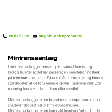
20 82 64 02
hn@htn-entreprenor.dk
Minirenseanlæg
I minirenseanlægget renses spildevandet kemisk og
biologisk, efter at det har passeret en bundfældningstank
på minimum 2.000 liter. På den måde omsættes og bindes
størstedelen af de forurenende stoffer i spildevandet. Efter
rensning ledes vandet til dræn eller vandløb.​
​​Minirenseanlægget er en brønd med pumpe, som renser
spildevandet ved hjælp af mikroorganismer.
Minirenseanlægget er en kompakt løsning i forhold til de