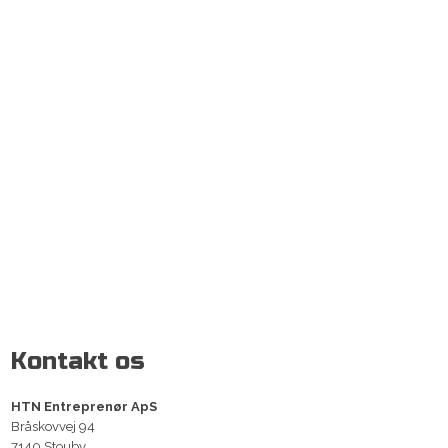
Kontakt os
HTN En​treprenør ApS
​Bråskovvej 94
7140 Stouby