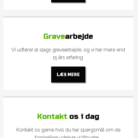
Grave
arbejde
​Vi udfører al slags gravearbejde, og vi har mere end
15 års erfaring
LÆS MERE​
Kontakt
os i dag
Kontakt os gerne hvis du har spørgsmål om de
forskellige ydelser vi tilbyder.