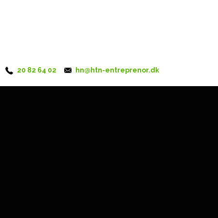
20 82 64 02
hn@htn-entreprenor.dk