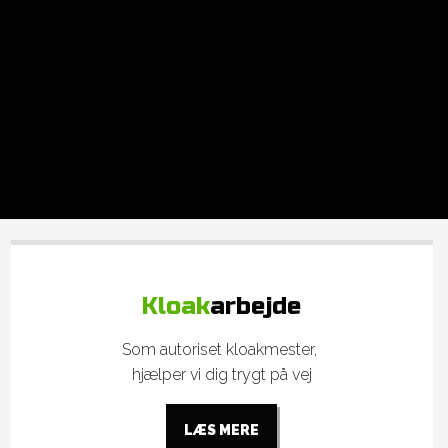
Kloak
arbejde
Som autoriset kloakmester,
hjælper vi dig trygt på vej​
LÆS MERE​