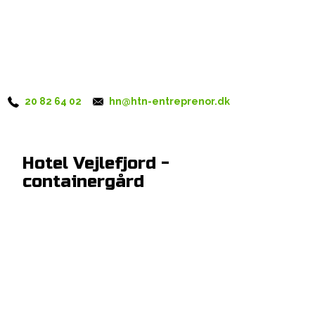
20 82 64 02
hn@htn-entreprenor.dk
Hotel Vejlefjord -
containergård