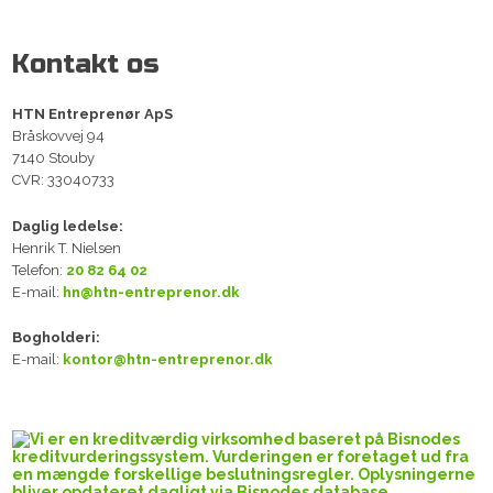
Kontakt os
HTN En​treprenør ApS
​Bråskovvej 94
7140 Stouby
CVR: 33040733​
Daglig ledelse:
Henrik T. Nielsen
Telefon:
20 82 64 02
E-mail:
hn@htn-entreprenor.dk
Bogholderi:
E-mail:
kontor@htn-entreprenor.dk