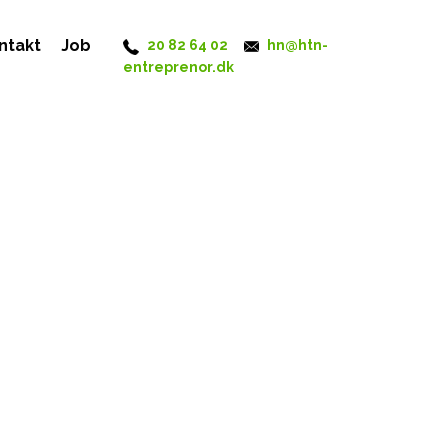
ntakt
Job
20 82 64 02
hn@htn-
entreprenor.dk